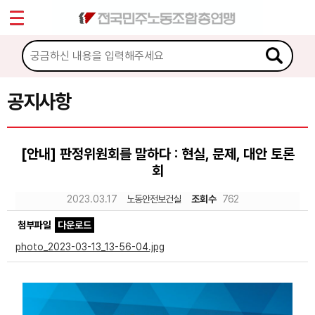
*
Sketchbook5, 스케치북5
마이페이지
소개
<
소식
공지사항
Sketchbook5, 스케치북5
공지사항
[안내] 판정위원회를 말하다 : 현실, 문제, 대안 토론
성명·보도
회
기타 공고
2023.03.17
노동안전보건실
조회수
762
노동상담
첨부파일
다운로드
photo_2023-03-13_13-56-04.jpg
자료
부설기관