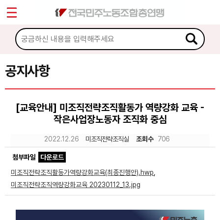
*
Sketchbook5, 스케치북5
마이페이지
소개
<
소식
공지사항
Sketchbook5, 스케치북5
공지사항
[교육안내] 미조직전략조직활동가 역량강화 교육 -
성명·보도
작은사업장노동자 조직화 중심
기타 공고
2022.12.26
미조직전략조직실
조회수
706
노동상담
첨부파일
다운로드
미조직전략조직활동가역량강화교육(최종진행안).hwp
,
자료
미조직전략조직역량강화교육 20230112_13.jpg
부설기관