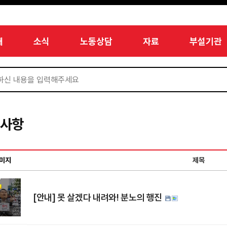
개
소식
노동상담
자료
부설기관
지사항
미지
제목
[안내] 못 살겠다 내려와! 분노의 행진