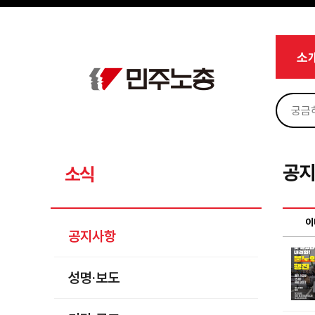
메뉴 건너뛰기
로그인
회원가입
Sketchbook5, 스케치북5
마이페이지
소개
소
<
소식
공지사항
Sketchbook5, 스케치북5
성명·보도
기타 공고
공
소식
노동상담
자료
이
공지사항
부설기관
성명·보도
업무