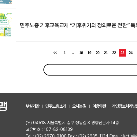
민주노총 기후교육교재 “기후위기와 정의로운 전환” 
1
...
18
19
20
21
22
23
24
부설기관
민주노총 소개
오시는 길
이용약관
개인정보처리방
(우) 04518 서울특별시 중구 정동길 3 경향신문사 14층
고유번호 : 107-82-08139
Tel : (02) 2670-9100 Fax : (02) 2635-1134 Email : kctu@