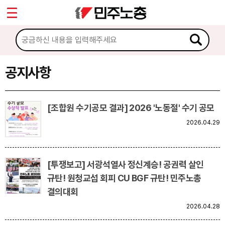
*
Sketchbook5, 스케치북5
마이페이지
소개
<
소식
공지사항
Sketchbook5, 스케치북5
공지사항
[조합원 수기공모 결과] 2026 '노동절' 수기 공모
성명·보도
2026.04.29
기타 공고
노동상담
[투쟁보고] 서광석열사 정신계승! 공권력 살인
규탄! 원청교섭 회피 CU BGF 규탄! 민주노총
자료
결의대회
2026.04.28
부설기관