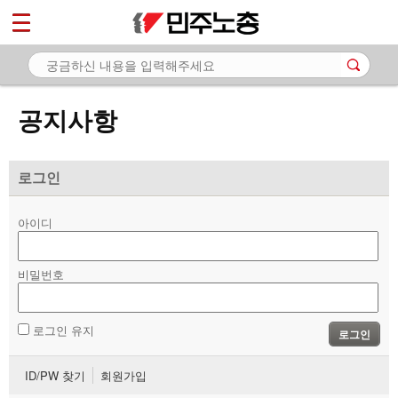
*
마이페이지
소개
<
소식
공지사항
- 공지사항
- 성명·보도
로그인
- 기타 공고
아이디
노동상담
비밀번호
자료
부설기관
로그인 유지
로그인
업무
ID/PW 찾기
회원가입