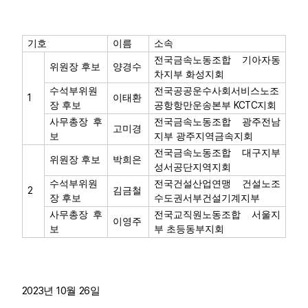
기호
이름
소속
전국금속노동조합 기아자동
위원장 후보
양경수
차지부 화성지회
수석부위원
전국공공운수사회서비스노조
1
이태환
KCTC
장 후보
공항항만운송본부
지회
사무총장 후
전국금속노동조합 광주전남
고미경
보
지부 광주지역금속지회
전국금속노동조합 대구지부
위원장 후보
박희은
성서공단지역지회
수석부위원
전국건설산업연맹 건설노조
2
김금철
장 후보
수도권서부건설기계지부
사무총장 후
전국교직원노동조합 서울지
이영주
보
부 초등동부지회
2023
10
26
년
월
일