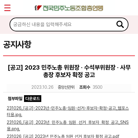
*
Sketchbook5, 스케치북5
마이페이지
소개
<
소식
공지사항
Sketchbook5, 스케치북5
공지사항
[공고] 2023 민주노총 위원장 · 수석부위원장 · 사무
성명·보도
총장 후보자 확정 공고
기타 공고
2023.10.26
중앙선관위
조회수
3500
노동상담
첨부파일
다운로드
231026_[공고]-2023년-민주노총-임원-선거-후보자-확정-공고_웹포스
자료
터용.jpg
,
231026_[공고] 2023년 민주노총 임원 선거 후보자 확정 공고_SNS
용.png
,
부설기관
231026_[공고] 2023년 민주노총 임원 선거 후보자 확정 공고.pdf