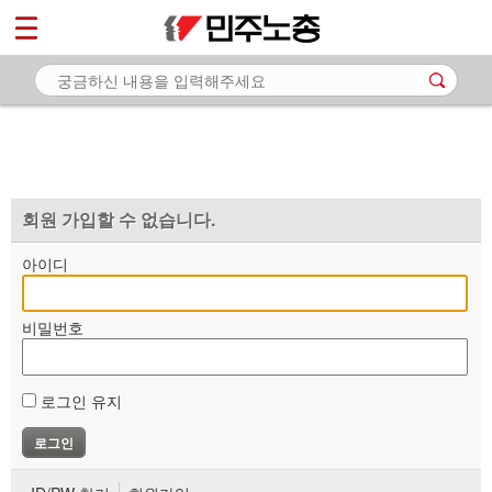
*
마이페이지
소개
<
소식
노동상담
자료
회원 가입할 수 없습니다.
부설기관
아이디
업무
비밀번호
로그인 유지