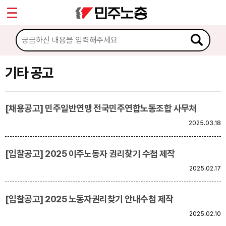
*
Sketchbook5, 스케치북5
마이페이지
소개
<
소식
기타 공고
Sketchbook5, 스케치북5
공지사항
[채용공고] 민주일반연맹 전국민주연합노동조합 사무처
성명·보도
2025.03.18
기타 공고
[입찰공고] 2025 이주노동자 권리찾기 수첩 제작
노동상담
2025.02.17
자료
[입찰공고] 2025 노동자권리찾기 안내수첩 제작
2025.02.10
부설기관