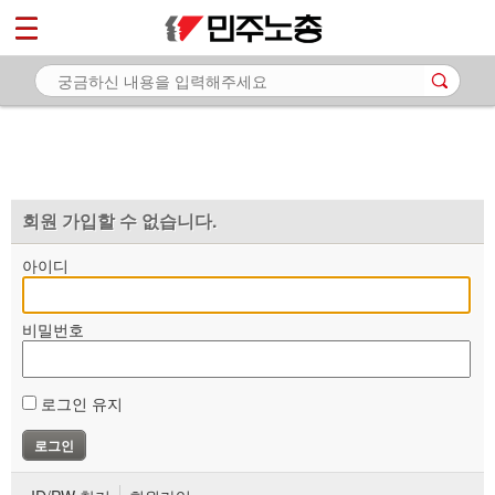
*
마이페이지
소개
<
소식
노동상담
자료
회원 가입할 수 없습니다.
부설기관
아이디
업무
비밀번호
로그인 유지