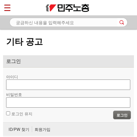
*
마이페이지
소개
<
소식
기타 공고
- 공지사항
- 성명·보도
로그인
- 기타 공고
아이디
노동상담
비밀번호
자료
부설기관
로그인 유지
로그인
업무
ID/PW 찾기
회원가입