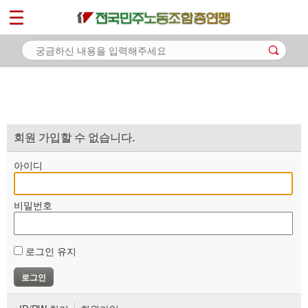
*
마이페이지
소개
<
소식
노동상담
자료
회원 가입할 수 없습니다.
부설기관
아이디
업무
비밀번호
로그인 유지