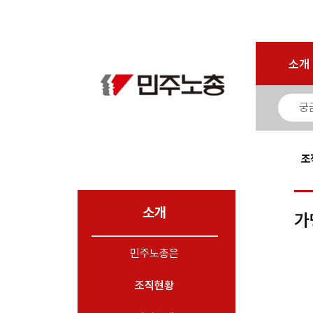
로그인
회원가입
마이페이지
소개
<
소개
- 민주노총은
- 창립선언문
- 기본과제
- 민주노총 로고
조
- 민주노총가
- 조직현황
소개
가
- 조직현황
- 조직도
민주노총은
- 가맹조직
- 지역본부
조직현황
- 부서·부설기관