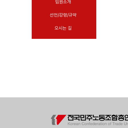
임원소개
- 임원소개
선언/강령/규약
- 11기 14대 임원
- 역대 임원
오시는 길
- 선언/강령/규약
- 선언
- 강령
- 규약
- 오시는 길
소식
노동상담
자료
부설기관