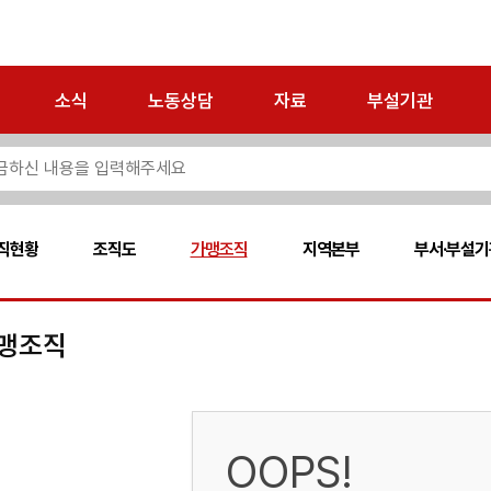
소식
노동상담
자료
부설기관
직현황
조직도
가맹조직
지역본부
부서·부설기
맹조직
OOPS!