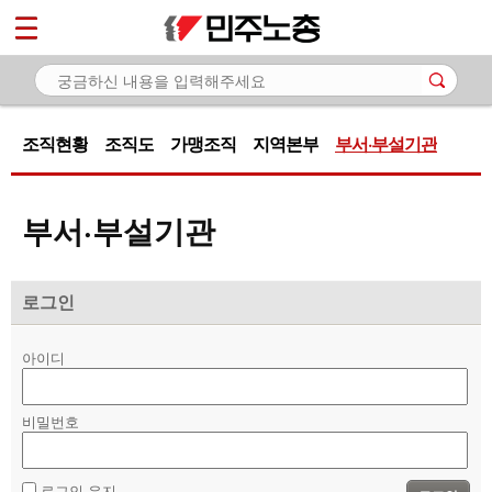
*
마이페이지
소개
<
- 민주노총은
조직현황
조직도
가맹조직
지역본부
부서·부설기관
- 창립선언문
- 기본과제
부서·부설기관
- 민주노총 로고
- 민주노총가
로그인
- 조직현황
- 조직현황
아이디
- 조직도
- 가맹조직
비밀번호
- 지역본부
- 부서·부설기관
로그인 유지