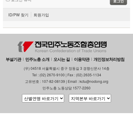
로그인
- 임원소개
ID/PW 찾기
회원가입
- 11기 14대 임원
- 역대 임원
- 선언/강령/규약
- 선언
부설기관
민주노총 소개
오시는 길
이용약관
개인정보처리방침
- 강령
(우) 04518 서울특별시 중구 정동길 3 경향신문사 14층
- 규약
Tel : (02) 2670-9100 | Fax : (02) 2635-1134
- 오시는 길
고유번호 : 107-82-08139 | Email : kctu@nodong.org
민주노총 노동상담 1577-2260
소식
노동상담
자료
부설기관