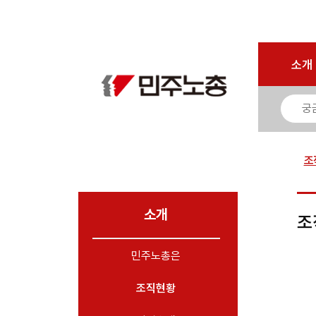
로그인
회원가입
마이페이지
소개
<
소개
- 민주노총은
- 창립선언문
- 기본과제
- 민주노총 로고
조
- 민주노총가
- 조직현황
소개
조
- 조직현황
- 조직도
민주노총은
- 가맹조직
- 지역본부
조직현황
- 부서·부설기관