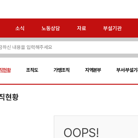
소식
노동상담
자료
부설기관
직현황
조직도
가맹조직
지역본부
부서·부설기
직현황
OOPS!