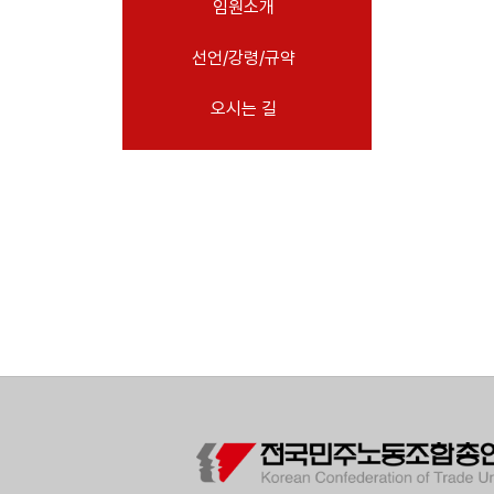
임원소개
- 임원소개
선언/강령/규약
- 11기 14대 임원
- 역대 임원
오시는 길
- 선언/강령/규약
- 선언
- 강령
- 규약
- 오시는 길
소식
노동상담
자료
부설기관