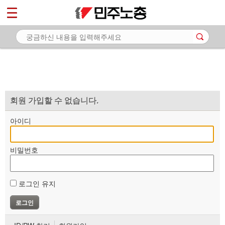
*
마이페이지
소개
<
소식
노동상담
자료
회원 가입할 수 없습니다.
부설기관
아이디
업무
비밀번호
로그인 유지