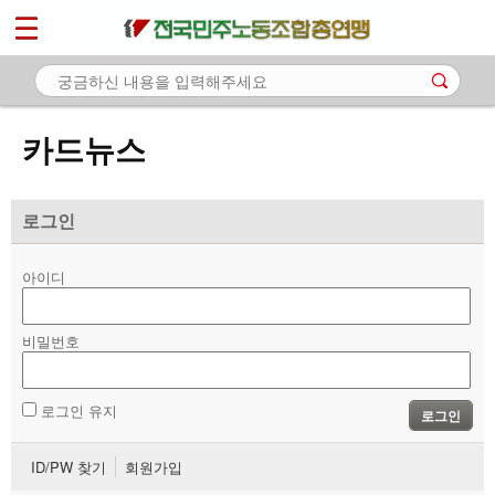
*
마이페이지
소개
<
소식
카드뉴스
노동상담
자료
로그인
- 문서자료
아이디
- 이미지자료
비밀번호
- 미디어자료
- 카드뉴스
로그인 유지
로그인
부설기관
ID/PW 찾기
회원가입
업무