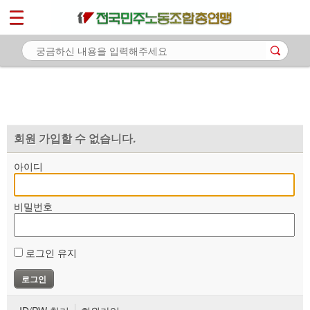
*
마이페이지
소개
<
소식
노동상담
자료
회원 가입할 수 없습니다.
부설기관
아이디
업무
비밀번호
로그인 유지