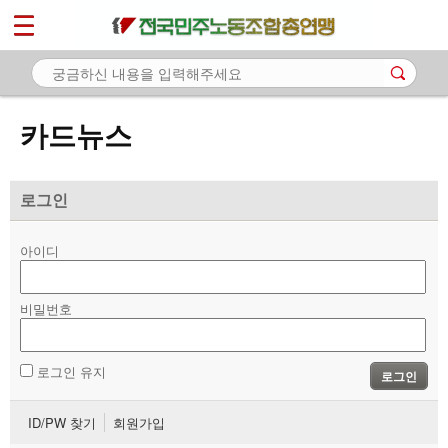
*
마이페이지
소개
<
소식
카드뉴스
노동상담
자료
로그인
- 문서자료
아이디
- 이미지자료
비밀번호
- 미디어자료
- 카드뉴스
로그인 유지
로그인
부설기관
ID/PW 찾기
회원가입
업무