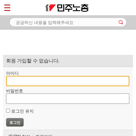
*
마이페이지
소개
<
소식
노동상담
자료
회원 가입할 수 없습니다.
부설기관
아이디
업무
비밀번호
로그인 유지