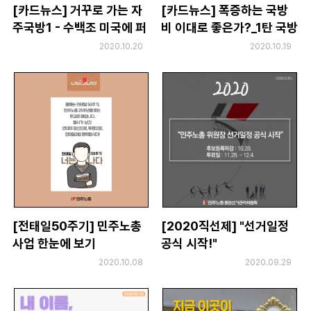
[카드뉴스] 거꾸로 가는 자
[카드뉴스] 폭증하는 국방
주국방1 - 수백조 미국에 퍼
비 이대로 좋은가?_1탄 국방
주고도 끝내 무산된 전작권
비증액 이제는 멈춰야 한다.
2020.10.20
2020.10.19
환수
[전태일50주기] 민주노총
[2020직선제] "선거일정
사업 한눈에 보기
공식 시작!"
2020.10.08
2020.09.29