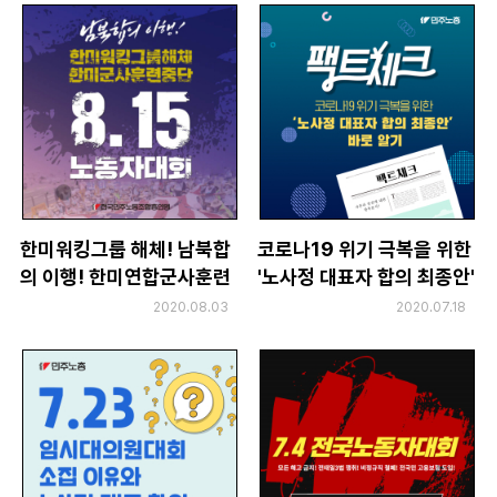
한미워킹그룹 해체! 남북합
코로나19 위기 극복을 위한
의 이행! 한미연합군사훈련
'노사정 대표자 합의 최종안'
중단! 8.15 노동자대회
바로 알기
2020.08.03
2020.07.18