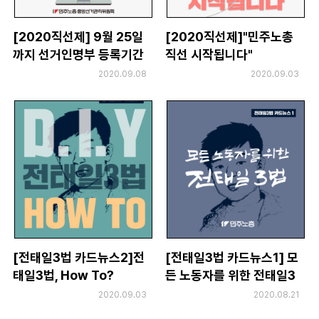
[2020직선제] 9월 25일
[2020직선제]"민주노총
까지 선거인명부 등록기간
직선 시작됩니다"
입니다.
2020.09.08
2020.09.03
[전태일3법 카드뉴스2]전
[전태일3법 카드뉴스1] 모
태일3법, How To?
든 노동자를 위한 전태일3
법
2020.09.03
2020.08.21