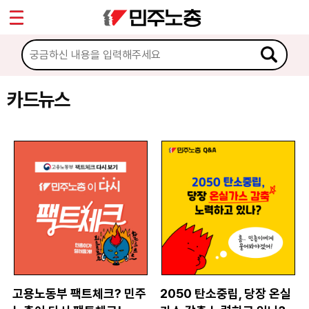
*
Sketchbook5, 스케치북5
마이페이지
소개
<
소식
카드뉴스
Sketchbook5, 스케치북5
노동상담
자료
문서자료
이미지자료
미디어자료
카드뉴스
고용노동부 팩트체크? 민주
2050 탄소중립, 당장 온실