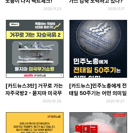
노총이 다시 팩트체크!
가스 감축 노력하고 있나?
부설기관
2020.11.23
2020.11.17
업무
[카드뉴스3탄] 거꾸로 가는
[카드뉴스]민주노총에게 전
자주국방2 - 묻지마 미국무
태일 50주기는 어떤 의미일
기쇼핑
까?
2020.10.29
2020.10.27