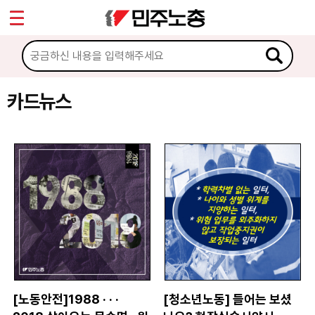
*
Sketchbook5, 스케치북5
마이페이지
소개
<
소식
카드뉴스
Sketchbook5, 스케치북5
노동상담
자료
문서자료
이미지자료
미디어자료
카드뉴스
[노동안전]1988 · · ·
[청소년노동] 들어는 보셨