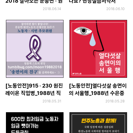
2018 살아오는 문송면 · 원
나요? 현장실습서약서
부설기관
진노동자 함께 걷는 황유미
2018.06.14
2018.06.10
업무
[노동안전]915 · 230 원진
[노동안전]열다섯살 송면이
레이온 직업병_1988년 직
의 서울행_1988년 수은중
업병 고통은 아직도 계속된
독 사망 소년 노동자 이야기
2018.05.31
2018.05.28
다.