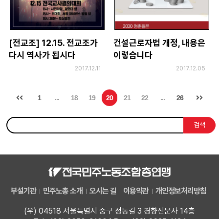
[전교조] 12.15. 전교조가
건설근로자법 개정, 내용은
다시 역사가 됩시다
이렇습니다
2017.12.11
2017.12.05
1
...
18
19
20
21
22
...
26
검색
부설기관
민주노총 소개
오시는 길
이용약관
개인정보처리방침
(우) 04518 서울특별시 중구 정동길 3 경향신문사 14층