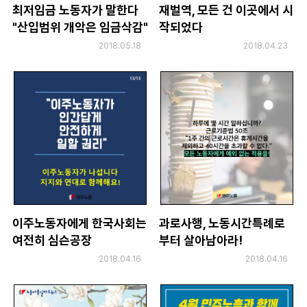
최저임금 노동자가 말한다
재벌역, 모든 건 이곳에서 시
"산입범위 개악은 임금삭감"
작되었다
2018.05.18
2018.04.23
이주노동자에게 한국사회는
과로사행, 노동시간특례로
여전히 심슨공장
부터 살아남아라!
2018.04.16
2018.04.16