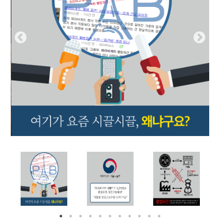
부설기관
업무
Prev
Nex
ious
t
Prev
Ne
ious
t