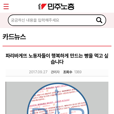
*
Sketchbook5, 스케치북5
마이페이지
소개
<
소식
카드뉴스
Sketchbook5, 스케치북5
노동상담
파리바게뜨 노동자들이 행복하게 만드는 빵을 먹고 싶
습니다
자료
2017.09.27
관리자
조회수
1389
문서자료
이미지자료
미디어자료
카드뉴스