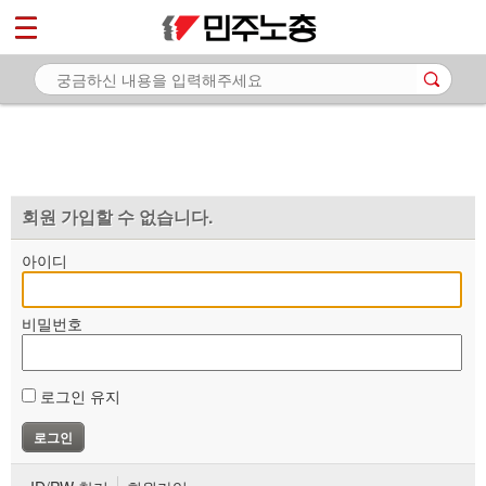
*
마이페이지
소개
<
소식
노동상담
자료
회원 가입할 수 없습니다.
부설기관
아이디
업무
비밀번호
로그인 유지