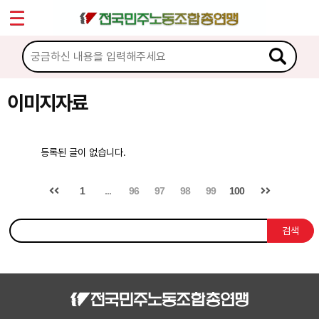
*
Sketchbook5, 스케치북5
마이페이지
소개
<
소식
이미지자료
Sketchbook5, 스케치북5
노동상담
등록된 글이 없습니다.
자료
1
...
96
97
98
99
100
문서자료
검색
이미지자료
미디어자료
카드뉴스