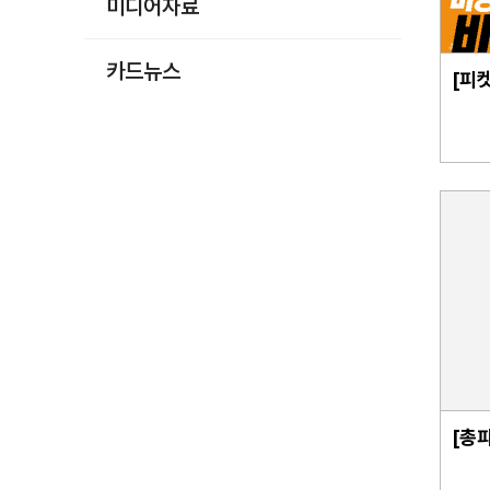
미디어자료
카드뉴스
[피
[총