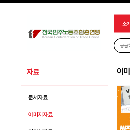
메뉴 건너뛰기
로그인
회원가입
Sketchbook5, 스케치북5
마이페이지
소개
소
<
소식
노동상담
Sketchbook5, 스케치북5
자료
문서자료
이
자료
이미지자료
미디어자료
문서자료
카드뉴스
이미지자료
부설기관
업무