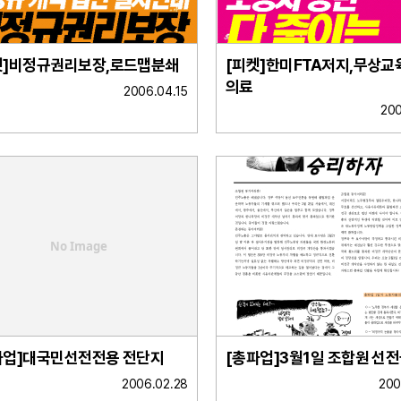
켓]비정규권리보장,로드맵분쇄
[피켓]한미FTA저지,무상
의료
2006.04.15
200
No Image
파업]대국민선전전용 전단지
[총파업]3월1일 조합원 선
2006.02.28
200