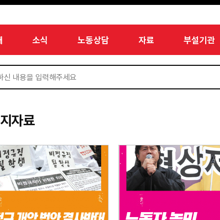
개
소식
노동상담
자료
부설기관
미지자료