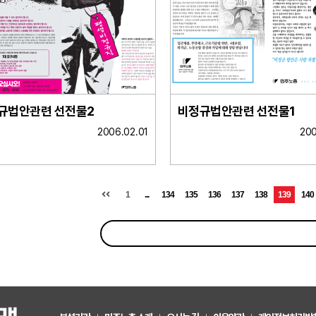
규법안관련 선전물2
비정규법안관련 선전물1
2006.02.01
200
1
...
134
135
136
137
138
139
140