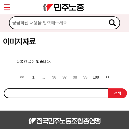
*
Sketchbook5, 스케치북5
마이페이지
소개
<
소식
이미지자료
Sketchbook5, 스케치북5
노동상담
등록된 글이 없습니다.
자료
1
...
96
97
98
99
100
문서자료
검색
이미지자료
미디어자료
카드뉴스