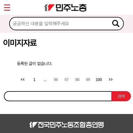
*
Sketchbook5, 스케치북5
마이페이지
소개
<
소식
이미지자료
Sketchbook5, 스케치북5
노동상담
등록된 글이 없습니다.
자료
1
...
96
97
98
99
100
문서자료
검색
이미지자료
미디어자료
카드뉴스