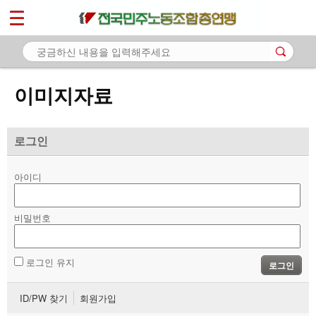
*
마이페이지
소개
<
소식
이미지자료
노동상담
자료
로그인
- 문서자료
아이디
- 이미지자료
비밀번호
- 미디어자료
- 카드뉴스
로그인 유지
로그인
부설기관
ID/PW 찾기
회원가입
업무