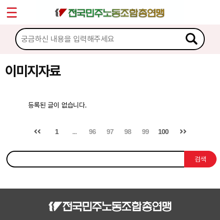
*
Sketchbook5, 스케치북5
마이페이지
소개
<
소식
이미지자료
Sketchbook5, 스케치북5
노동상담
등록된 글이 없습니다.
자료
1
...
96
97
98
99
100
문서자료
검색
이미지자료
미디어자료
카드뉴스