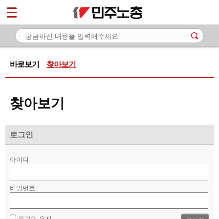
*
마이페이지
소개
<
소식
바로보기
찾아보기
노동상담
- 게시판 상담
찾아보기
- 권리찾기수첩 검색
- 바로보기
로그인
- 찾아보기
아이디
- 노동조합 가입 안내
- 전국 노동상담소 안내
비밀번호
자료
로그인 유지