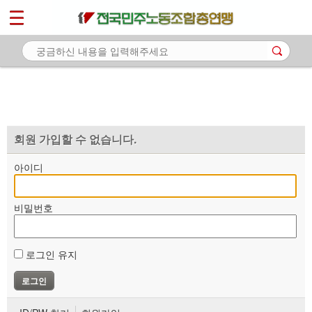
*
마이페이지
소개
<
소식
노동상담
자료
회원 가입할 수 없습니다.
부설기관
아이디
업무
비밀번호
로그인 유지