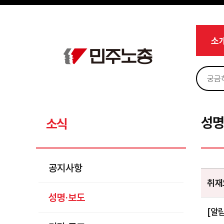
메뉴 건너뛰기
로그인
회원가입
Sketchbook5, 스케치북5
마이페이지
소개
소
<
소식
공지사항
Sketchbook5, 스케치북5
성명·보도
기타 공고
성명
소식
노동상담
자료
공지사항
부설기관
취재
성명·보도
업무
[알