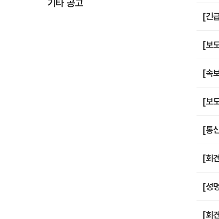
기타 공고
[긴
[보
[속
[보
[통
[회
[성
[회