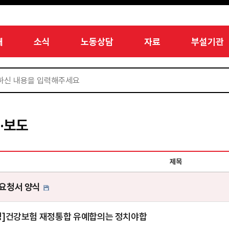
개
소식
노동상담
자료
부설기관
·보도
제목
요청서 양식
명]건강보험 재정통합 유예합의는 정치야합