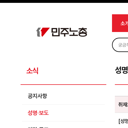
메뉴 건너뛰기
로그인
회원가입
Sketchbook5, 스케치북5
마이페이지
소개
소
<
소식
공지사항
Sketchbook5, 스케치북5
성명·보도
기타 공고
성명
소식
노동상담
자료
공지사항
부설기관
취재
성명·보도
업무
[성