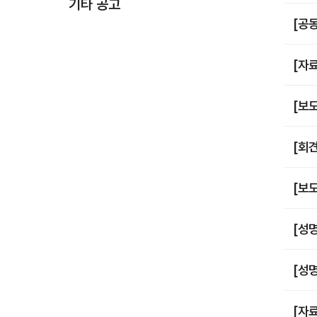
기타 공고
[공
[자
[보도
[회
[보
[성
[성
[자