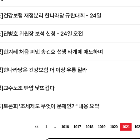
도]건강보험 재정분리 한나라당 규탄대회 - 24일
도]단병호 위원장 보석 신청 - 24일 오전
명]한겨레 처음 펴낸 송건호 선생 타개에 애도하며
명]한나라당은 건강보험 더 이상 우롱 말라
명]교수노조 탄압 낯뜨겁다
도]토론회 '조세제도 무엇이 문제인가' 내용 요약
1
...
1016
1017
1018
1019
1020
1021
102