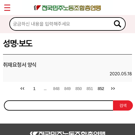
*
Sketchbook5, 스케치북5
마이페이지
소개
<
소식
성명·보도
Sketchbook5, 스케치북5
공지사항
취재요청서 양식
성명·보도
2020.05.18
기타 공고
1
...
848
849
850
851
852
노동상담
검색
자료
부설기관