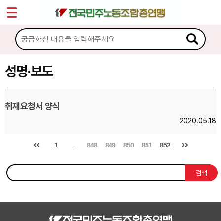
*
Sketchbook5, 스케치북5
마이페이지
소개
<
소식
성명·보도
Sketchbook5, 스케치북5
공지사항
취재요청서 양식
성명·보도
2020.05.18
기타 공고
1
...
848
849
850
851
852
노동상담
검색
자료
부설기관