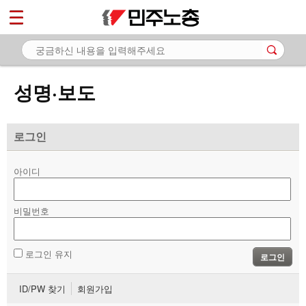
*
마이페이지
소개
<
소식
성명·보도
- 공지사항
- 성명·보도
로그인
- 기타 공고
아이디
노동상담
비밀번호
자료
부설기관
로그인 유지
로그인
업무
ID/PW 찾기
회원가입