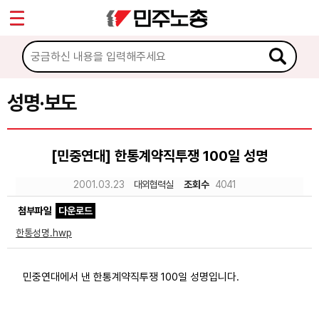
*
Sketchbook5, 스케치북5
마이페이지
소개
<
소식
성명·보도
Sketchbook5, 스케치북5
공지사항
[민중연대] 한통계약직투쟁 100일 성명
성명·보도
2001.03.23
대외협력실
조회수
4041
기타 공고
첨부파일
다운로드
노동상담
한통성명.hwp
자료
민중연대에서 낸 한통계약직투쟁 100일 성명입니다.
부설기관