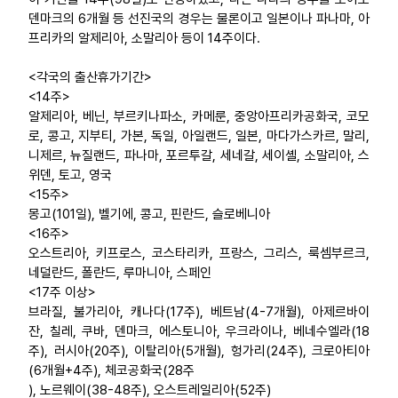
덴마크의 6개월 등 선진국의 경우는 물론이고 일본이나 파나마, 아
프리카의 알제리아, 소말리아 등이 14주이다.
<각국의 출산휴가기간>
<14주>
알제리아, 베닌, 부르키나파소, 카메룬, 중앙아프리카공화국, 코모
로, 콩고, 지부티, 가본, 독일, 아일랜드, 일본, 마다가스카르, 말리,
니제르, 뉴질랜드, 파나마, 포르투갈, 세네갈, 세이셸, 소말리아, 스
위덴, 토고, 영국
<15주>
몽고(101일), 벨기에, 콩고, 핀란드, 슬로베니아
<16주>
오스트리아, 키프로스, 코스타리카, 프랑스, 그리스, 룩셈부르크,
네덜란드, 폴란드, 루마니아, 스페인
<17주 이상>
브라질, 불가리아, 캐나다(17주), 베트남(4-7개월), 아제르바이
잔, 칠레, 쿠바, 덴마크, 에스토니아, 우크라이나, 베네수엘라(18
주), 러시아(20주), 이탈리아(5개월), 헝가리(24주), 크로아티아
(6개월+4주), 체코공화국(28주
), 노르웨이(38-48주), 오스트레일리아(52주)