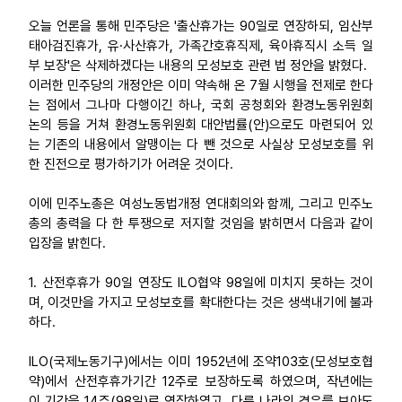
오늘 언론을 통해 민주당은 '출산휴가는 90일로 연장하되, 임산부
업무
태아검진휴가, 유·사산휴가, 가족간호휴직제, 육아휴직시 소득 일
부 보장'은 삭제하겠다는 내용의 모성보호 관련 법 정안을 밝혔다.
이러한 민주당의 개정안은 이미 약속해 온 7월 시행을 전제로 한다
는 점에서 그나마 다행이긴 하나, 국회 공청회와 환경노동위원회
논의 등을 거쳐 환경노동위원회 대안법률(안)으로도 마련되어 있
는 기존의 내용에서 알맹이는 다 뺀 것으로 사실상 모성보호를 위
한 진전으로 평가하기가 어려운 것이다.
이에 민주노총은 여성노동법개정 연대회의와 함께, 그리고 민주노
총의 총력을 다 한 투쟁으로 저지할 것임을 밝히면서 다음과 같이
입장을 밝힌다.
1. 산전후휴가 90일 연장도 ILO협약 98일에 미치지 못하는 것이
며, 이것만을 가지고 모성보호를 확대한다는 것은 생색내기에 불과
하다.
ILO(국제노동기구)에서는 이미 1952년에 조약103호(모성보호협
약)에서 산전후휴가기간 12주로 보장하도록 하였으며, 작년에는
이 기간을 14주(98일)로 연장하였고, 다른 나라의 경우를 보아도