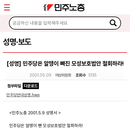
*
Sketchbook5, 스케치북5
마이페이지
소개
<
소식
성명·보도
Sketchbook5, 스케치북5
공지사항
[성명] 민주당은 알맹이 빠진 모성보호법안 철회하라!
성명·보도
2001.05.09
여성위원회
조회수
5135
기타 공고
첨부파일
다운로드
노동상담
민주당반대성명.hwp
자료
<민주노총 2001.5.9 성명서 >
부설기관
민주당은 알맹이 뺀 모성보호법안 철회하라!