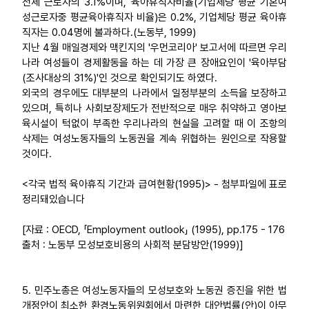
전체 근로자의 3.1%이며, 육아휴직자비율(기업체당 평균 기혼여
성근로자중 평균육아휴직자 비율)은 0.2%, 기업체당 평균 육아휴
직자는 0.04명에 불과하다.(노동부, 1999)
지난 4월 매일경제와 맥킨지의 '우먼코리아' 보고서에 따르면 우리
나라 여성들이 경제활동을 하는 데 가장 큰 장애요인이 '육아부담
(조사대상의 31%)'인 것으로 확인되기도 하였다.
외국의 경우에도 대부분의 나라에서 일정부분의 소득을 보장하고
있으며, 특히나 사회보장제도가 전반적으로 매우 취약하고 영아보
육시설이 턱없이 부족한 우리나라의 현실을 고려할 때 이 조항의
삭제는 여성노동자들의 노동권을 계속 위협하는 원인으로 작용할
것이다.
<각국 법적 육아휴직 기간과 급여현황(1995)> - 첨부파일에 표로
정리돼있습니다
[자료 : OECD, 「Employment outlook」 (1995), pp.175 - 176
출처 : 노동부 모성보호비용의 사회적 분담방안(1999)]
5. 민주노총은 여성노동자들의 모성보호와 노동권 증진을 위한 법
개정안이 최소한 환경노동위원회에서 마련한 대안법률(안)이 아무