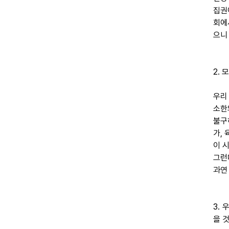
집권
회에
으니
2.
우리
소한
불구
가,
이 
그런
과연
3.
을 