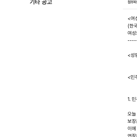
기타 공고
첨부
<여
(한
여성
----
<성
<민
1.
오늘
보장
이에
연장