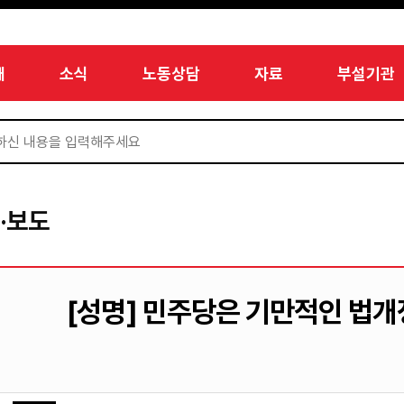
개
소식
노동상담
자료
부설기관
·보도
[성명] 민주당은 기만적인 법개