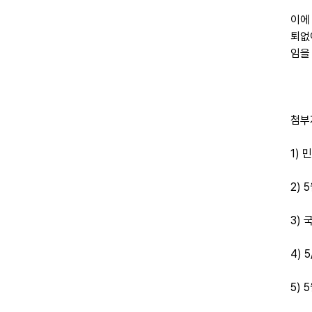
이에
퇴없
임을
첨부
1)
2)
3) 
4) 
5)