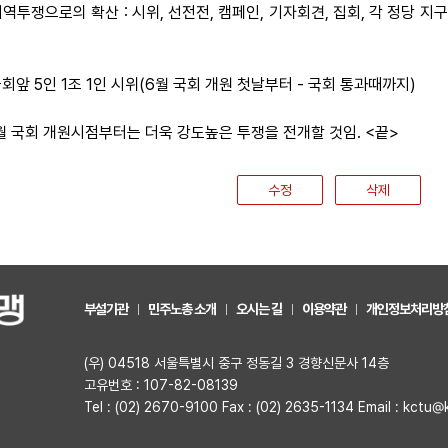
 지역투쟁으로의 확산 : 시위, 선전전, 캠페인, 기자회견, 집회, 각 정
국회앞 5인 1조 1인 시위(6월 국회 개원 첫날부터 - 국회 통과때까지)
6월 국회 개원시점부터는 더욱 강도높은 투쟁을 전개할 것임. <끝>
수정
삭제
부설기관
민주노총 소개
오시는 길
이용약관
개인정보처리방
(우) 04518 서울특별시 중구 정동길 3 경향신문사 14층
고유번호 : 107-82-08139
Tel : (02) 2670-9100 Fax : (02) 2635-1134 Email : kctu@