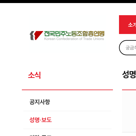
메뉴 건너뛰기
로그인
회원가입
Sketchbook5, 스케치북5
마이페이지
소개
소
<
소식
공지사항
Sketchbook5, 스케치북5
성명·보도
기타 공고
성명
소식
노동상담
자료
공지사항
부설기관
성명·보도
업무