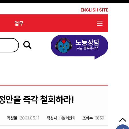
*
ENGLISH SITE
업무
노동상담
지금 클릭하세요
정안을 즉각 철회하라!
작성일
2001.05.11
작성자
여성위원회
조회수
3850