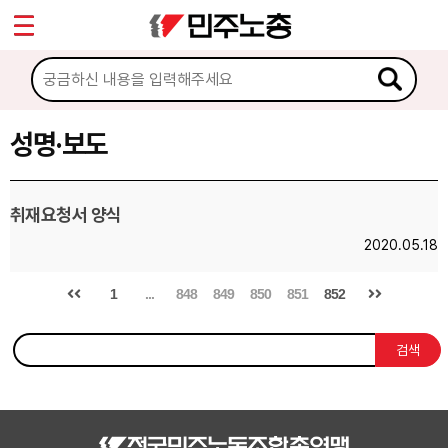
*
Sketchbook5, 스케치북5
마이페이지
소개
<
소식
성명·보도
Sketchbook5, 스케치북5
공지사항
취재요청서 양식
성명·보도
2020.05.18
기타 공고
1
...
848
849
850
851
852
노동상담
검색
자료
부설기관