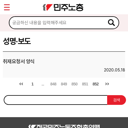
*
Sketchbook5, 스케치북5
마이페이지
소개
<
소식
성명·보도
Sketchbook5, 스케치북5
공지사항
취재요청서 양식
성명·보도
2020.05.18
기타 공고
1
...
848
849
850
851
852
노동상담
검색
자료
부설기관