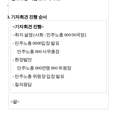
-
3.
기자회견 진행 순서
<
기자회견 진행
>
-
취지 설명
(
사회
:
민주노총
000 00
국장
)
-
민주노총
0000
입장 발표
민주노총
000
사무총장
-
현장발언
민주노총
000
연맹
000
위원장
-
민주노총 위원장 입장 발표
-
질의응답
<
끝
>