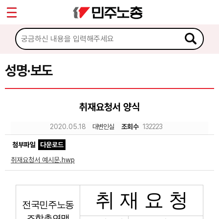
*
Sketchbook5, 스케치북5
마이페이지
소개
<
소식
성명·보도
Sketchbook5, 스케치북5
공지사항
취재요청서 양식
성명·보도
2020.05.18
대변인실
조회수
132223
기타 공고
첨부파일
다운로드
노동상담
취재요청서 예시문.hwp
자료
취 재 요 청
전국민주노동
부설기관
조합총연맹