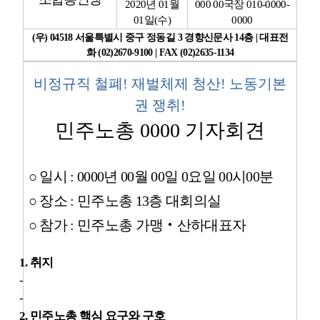
2020
년
01
월
000 00
국장
010-0000-
01
일
(
수
)
0000
업무
(
우
) 04518
서울특별시 중구 정동길
3
경향신문사
14
층
|
대표전
화
(02)2670-9100 | FAX (02)2635-1134
비정규직 철폐
!
재벌체제 청산
!
노동기본
권 쟁취
!
민주노총
0000
기자회견
○
일시
: 0000
년
00
월
00
일
0
요일
00
시
00
분
○
장소
:
민주노총
13
층 대회의실
○
참가
:
민주노총 가맹
‧
산하대표자
1.
취지
-
-
2.
민주노총 핵심 요구와 구호