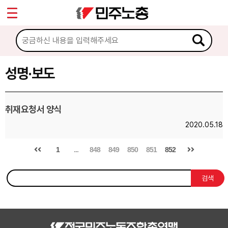
*
Sketchbook5, 스케치북5
마이페이지
소개
<
소식
성명·보도
Sketchbook5, 스케치북5
공지사항
취재요청서 양식
성명·보도
2020.05.18
기타 공고
1
...
848
849
850
851
852
노동상담
검색
자료
부설기관