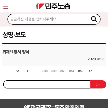
*
Sketchbook5, 스케치북5
마이페이지
소개
<
소식
성명·보도
Sketchbook5, 스케치북5
공지사항
취재요청서 양식
성명·보도
2020.05.18
기타 공고
1
...
848
849
850
851
852
노동상담
검색
자료
부설기관