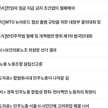
명서]전임자 임금 지급 금지 조건없이 철폐해야
식]WTO 뉴라운드 협상 출범 규탄을 위한 대정부 결의대회 및
소식]반민주악법 철폐 및 개혁법안 쟁취 제1차 범국민대회
식>보건의료노조 위원장 선거 결과
노총 노동조합 설립신고증
도자료> 합법화시대 민주노총이 나아갈 길
서> 경축 민주노총 합법성 쟁취-천이백만 노동자의 희망이
도자료> 민주노총·서울시·시민단체 고려파업 해결 나서