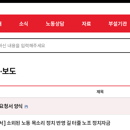
개
소식
노동상담
자료
부설기관
·보도
제목
요청서 양식
서] 소외된 노동 목소리 정치 반영 길 터줄 노조 정치자금