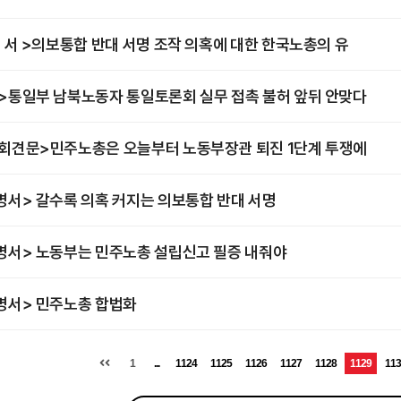
명 서 >의보통합 반대 서명 조작 의혹에 대한 한국노총의 유
>통일부 남북노동자 통일토론회 실무 접촉 불허 앞뒤 안맞다
회견문>민주노총은 오늘부터 노동부장관 퇴진 1단계 투쟁에
명서> 갈수록 의혹 커지는 의보통합 반대 서명
명서> 노동부는 민주노총 설립신고 필증 내줘야
명서> 민주노총 합법화
1
...
1124
1125
1126
1127
1128
1129
113