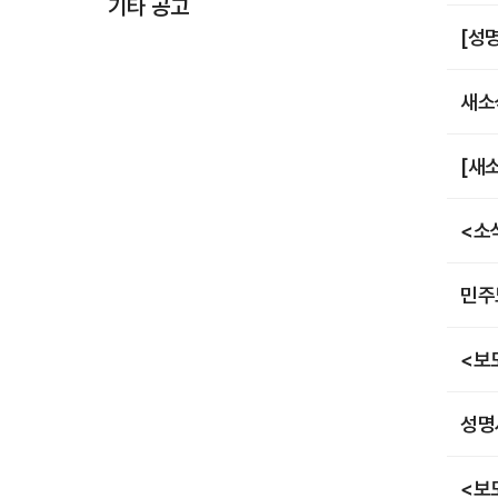
기타 공고
[성
새소
[새
<소
민주
<보
성명
<보