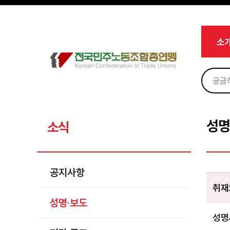
메뉴 건너뛰기
로그인
회원가입
Sketchbook5, 스케치북5
마이페이지
소개
소
<
소식
공지사항
Sketchbook5, 스케치북5
성명·보도
기타 공고
성명
소식
노동상담
자료
공지사항
부설기관
취재
성명·보도
업무
성명