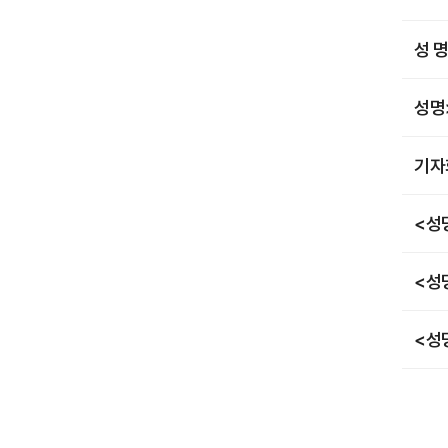
성 
성명
기자
<성
<성
<성