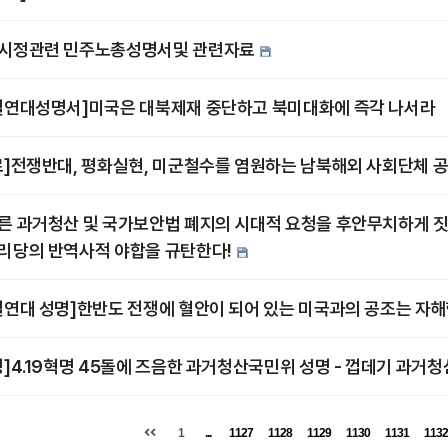
시정관련 민주노총성명서및 관련자료
일연대성명서]미국은 대북제재 중단하고 북미대화에 즉각 나서라
료]전쟁반대, 평화실현, 미군철수를 염원하는 남북해외 사회단체 
른 과거청산 및 국가보안법 폐지의 시대적 요청을 후안무치하게 
리당의 반역사적 야합을 규탄한다!
일연대 성명]한반도 전쟁에 혈안이 되어 있는 미국과의 공조는 자해
명]4.19혁명 45돌에 즈음한 과거청산국민위 성명 - 껍데기 과거청
1
...
1127
1128
1129
1130
1131
1132