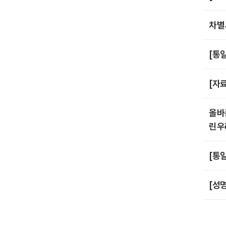
차별
[통
[자
올바
린우
[통
[성