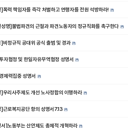
명]폭력 책임자를 즉각 처벌하고 연행자를 전원 석방하라!
별성명]불법파견의 근절과 파견노동자의 정규직화를 촉구한다
견]비정규직 공대위 공식 출범 및 경과
투자협정 및 한일자유무역협정 성명서
경제력집중 성명서
명]우리사주제도 개선 노사정합의 이행하라
명]근로복지공단 항의 성명서7.13
명서]노동부는 산안제도 총체적 개혁하라