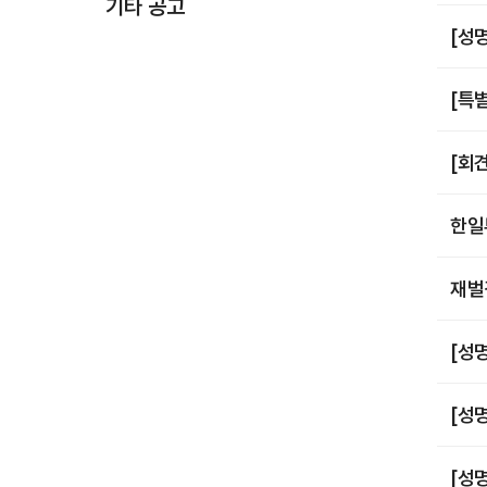
기타 공고
[성
[특
[회
한일
재벌
[성
[성
[성