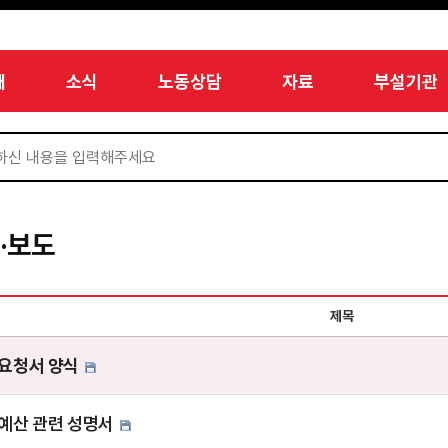
개
소식
노동상담
자료
부설기관
·보도
제목
요청서 양식
예산 관련 성명서