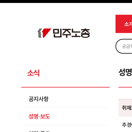
메뉴 건너뛰기
로그인
회원가입
Sketchbook5, 스케치북5
마이페이지
소개
소
<
소식
공지사항
Sketchbook5, 스케치북5
성명·보도
기타 공고
성명
소식
노동상담
자료
공지사항
부설기관
취재
성명·보도
업무
추경