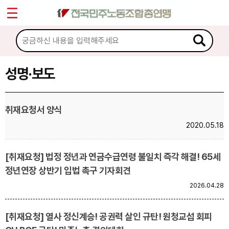
*
Sketchbook5, 스케치북5
마이페이지
소개
<
소식
성명·보도
Sketchbook5, 스케치북5
공지사항
취재요청서 양식
성명·보도
2020.05.18
기타 공고
[취재요청] 법정 정년과 연금수급연령 불일치 즉각 해결! 65세
노동상담
정년연장 상반기 입법 촉구 기자회견
2026.04.28
자료
[취재요청] 열사 정신계승! 공권력 살인 규탄! 원청교섭 회피
부설기관