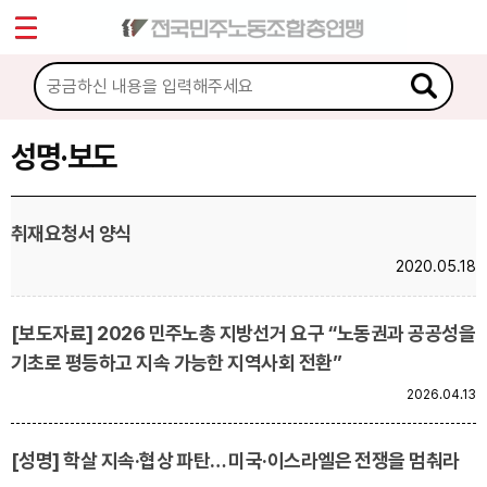
*
Sketchbook5, 스케치북5
마이페이지
소개
<
소식
성명·보도
Sketchbook5, 스케치북5
공지사항
취재요청서 양식
성명·보도
2020.05.18
기타 공고
[보도자료] 2026 민주노총 지방선거 요구 “노동권과 공공성을
노동상담
기초로 평등하고 지속 가능한 지역사회 전환”
2026.04.13
자료
[성명] 학살 지속·협상 파탄… 미국·이스라엘은 전쟁을 멈춰라
부설기관