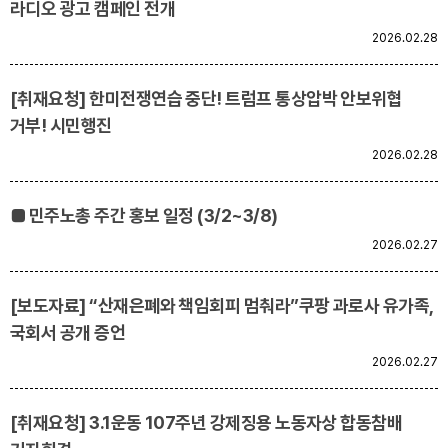
라디오 광고 캠페인 전개
2026.02.28
[취재요청] 한미전쟁연습 중단! 트럼프 통상압박 안보위협
거부! 시민행진
2026.02.28
■ 민주노총 주간 홍보 일정 (3/2~3/8)
2026.02.27
[보도자료] “산재은폐와 책임회피 멈춰라”쿠팡 과로사 유가족,
국회서 공개 증언
2026.02.27
[취재요청] 3.1운동 107주년 강제징용 노동자상 합동참배