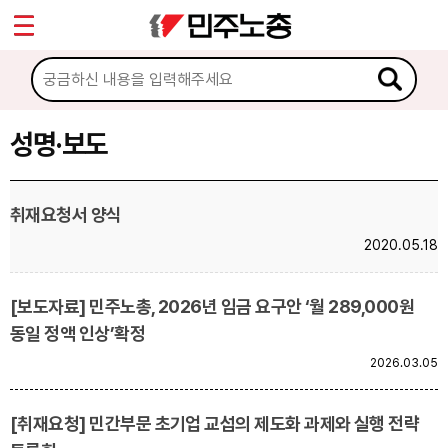
*
Sketchbook5, 스케치북5
마이페이지
소개
<
소식
성명·보도
Sketchbook5, 스케치북5
공지사항
취재요청서 양식
성명·보도
2020.05.18
기타 공고
[보도자료] 민주노총, 2026년 임금 요구안 ‘월 289,000원
노동상담
동일 정액 인상’확정
2026.03.05
자료
[취재요청] 민간부문 초기업 교섭의 제도화 과제와 실행 전략
부설기관