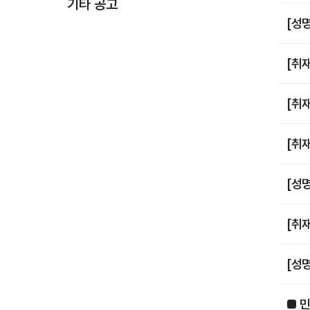
기타 공고
[성
[취
[취
[취
[성
[취
[성
■ 민