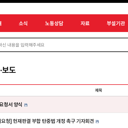
개
소식
노동상담
자료
부설기관
·보도
제목
요청서 양식
재요청] 헌재판결 부합 탄중법 개정 촉구 기자회견