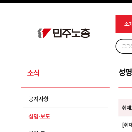
메뉴 건너뛰기
로그인
회원가입
Sketchbook5, 스케치북5
마이페이지
소개
소
<
소식
공지사항
Sketchbook5, 스케치북5
성명·보도
기타 공고
성명
소식
노동상담
자료
공지사항
부설기관
취재
성명·보도
업무
[취